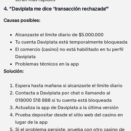
4. “Daviplata me dice ‘transacción rechazada'”
Causas posibles:
Alcanzaste el límite diario de $5.000.000
Tu cuenta Daviplata está temporalmente bloqueada
El comercio (casino) no está habilitado en tu perfil
Daviplata
Problemas técnicos en la app
Solución:
Espera hasta mañana si alcanzaste el límite diario
Contacta a Daviplata por chat o llamando al
018000 518 888 si tu cuenta está bloqueada
Actualiza la app de Daviplata a la última versión
Prueba depositar desde el sitio web del casino en
lugar de la app
Si el problema persiste, prueba con otro casino de