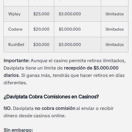
Wplay
$25.000
$3.000.000
Ilimitados
Codere
$20.000
$5.000.000
Ilimitados
RushBet
$30.000
$3.000.000
Ilimitados
Importante:
Aunque el casino permita retiros ilimitados,
Daviplata tiene un límite de
recepción de $5.000.000
diarios
. Si ganas más, tendrás que hacer retiros en días
diferentes.
¿Daviplata Cobra Comisiones en Casinos?
NO.
Daviplata
no cobra comisión
al enviar o recibir
dinero desde casinos online.
Sin embargo: