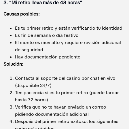
3. “Mi retiro lleva más de 48 horas”
Causas posibles:
Es tu primer retiro y están verificando tu identidad
Es fin de semana o día festivo
El monto es muy alto y requiere revisión adicional
de seguridad
Hay documentación pendiente
Solución:
Contacta al soporte del casino por chat en vivo
(disponible 24/7)
Ten paciencia si es tu primer retiro (puede tardar
hasta 72 horas)
Verifica que no te hayan enviado un correo
pidiendo documentación adicional
Después del primer retiro exitoso, los siguientes
serán más rápidos