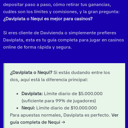
depositar paso a paso, cómo retirar tus ganancias,
cuáles son los límites y comisiones, y la gran pregunta:
¿Daviplata o Nequi es mejor para casinos?
Si eres cliente de Davivienda o simplemente prefieres
Daviplata, esta es tu guía completa para jugar en casinos
online de forma rápida y segura.
¿Daviplata o Nequi?
Si estás dudando entre los
dos, aquí está la diferencia principal:
Daviplata:
Límite diario de $5.000.000
(suficiente para 99% de jugadores)
Nequi:
Límite diario de $10.000.000
Para apuestas normales, Daviplata es perfecto.
Ver
guía completa de Nequi →