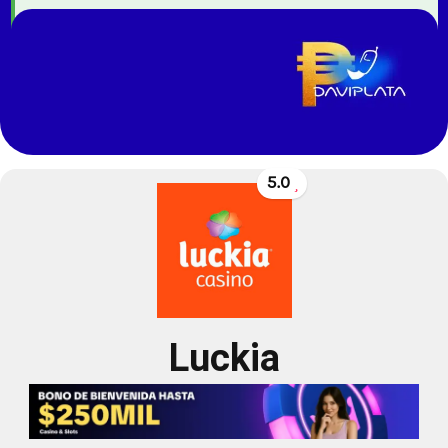
5.0
Luckia