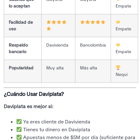
lo aceptan
Empate
Facilidad de
uso
Empate
Respaldo
Davivienda
Bancolombia
bancario
Empate
Popularidad
Muy alta
Más alta
Nequi
¿Cuándo Usar Daviplata?
Daviplata es mejor si:
Ya eres cliente de Davivienda
Tienes tu dinero en Daviplata
Apuestas menos de $5M por día (suficiente para