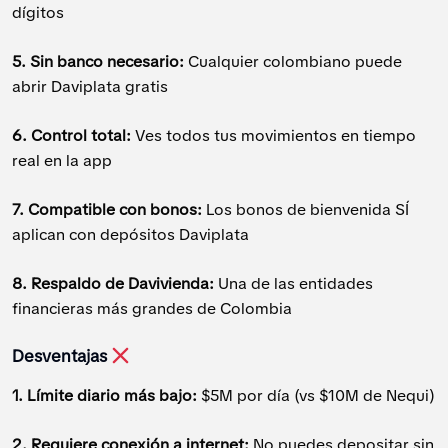
dígitos
5. Sin banco necesario:
Cualquier colombiano puede
abrir Daviplata gratis
6. Control total:
Ves todos tus movimientos en tiempo
real en la app
7. Compatible con bonos:
Los bonos de bienvenida SÍ
aplican con depósitos Daviplata
8. Respaldo de Davivienda:
Una de las entidades
financieras más grandes de Colombia
Desventajas
1. Límite diario más bajo:
$5M por día (vs $10M de Nequi)
2. Requiere conexión a internet:
No puedes depositar sin