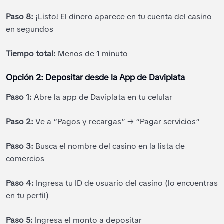
Paso 8:
¡Listo! El dinero aparece en tu cuenta del casino
en segundos
Tiempo total:
Menos de 1 minuto
Opción 2: Depositar desde la App de Daviplata
Paso 1:
Abre la app de Daviplata en tu celular
Paso 2:
Ve a “Pagos y recargas” → “Pagar servicios”
Paso 3:
Busca el nombre del casino en la lista de
comercios
Paso 4:
Ingresa tu ID de usuario del casino (lo encuentras
en tu perfil)
Paso 5:
Ingresa el monto a depositar