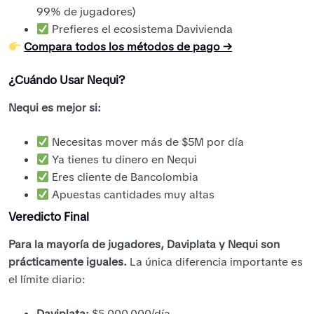
99% de jugadores)
Prefieres el ecosistema Davivienda
Compara todos los métodos de pago →
¿Cuándo Usar Nequi?
Nequi es mejor si:
Necesitas mover más de $5M por día
Ya tienes tu dinero en Nequi
Eres cliente de Bancolombia
Apuestas cantidades muy altas
Veredicto Final
Para la mayoría de jugadores, Daviplata y Nequi son
prácticamente iguales.
La única diferencia importante es
el límite diario:
Daviplata:
$5.000.000/día