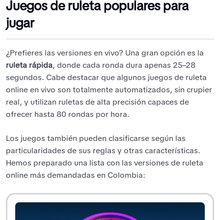
Juegos de ruleta populares para
jugar
¿Prefieres las versiones en vivo? Una gran opción es la
ruleta rápida
, donde cada ronda dura apenas 25–28
segundos. Cabe destacar que algunos juegos de ruleta
online en vivo son totalmente automatizados, sin crupier
real, y utilizan ruletas de alta precisión capaces de
ofrecer hasta 80 rondas por hora.
Los juegos también pueden clasificarse según las
particularidades de sus reglas y otras características.
Hemos preparado una lista con las versiones de ruleta
online más demandadas en Colombia: