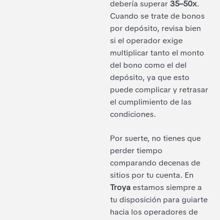
debería superar
35–50x
.
Cuando se trate de bonos
por depósito, revisa bien
si el operador exige
multiplicar tanto el monto
del bono como el del
depósito, ya que esto
puede complicar y retrasar
el cumplimiento de las
condiciones.
Por suerte, no tienes que
perder tiempo
comparando decenas de
sitios por tu cuenta. En
Troya
estamos siempre a
tu disposición para guiarte
hacia los operadores de