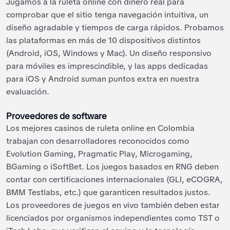
Jugamos a la ruleta online con dinero real para
comprobar que el sitio tenga navegación intuitiva, un
diseño agradable y tiempos de carga rápidos. Probamos
las plataformas en más de 10 dispositivos distintos
(Android, iOS, Windows y Mac). Un diseño responsivo
para móviles es imprescindible, y las apps dedicadas
para iOS y Android suman puntos extra en nuestra
evaluación.
Proveedores de software
Los mejores casinos de ruleta online en Colombia
trabajan con desarrolladores reconocidos como
Evolution Gaming, Pragmatic Play, Microgaming,
BGaming o iSoftBet. Los juegos basados en RNG deben
contar con certificaciones internacionales (GLI, eCOGRA,
BMM Testlabs, etc.) que garanticen resultados justos.
Los proveedores de juegos en vivo también deben estar
licenciados por organismos independientes como TST o