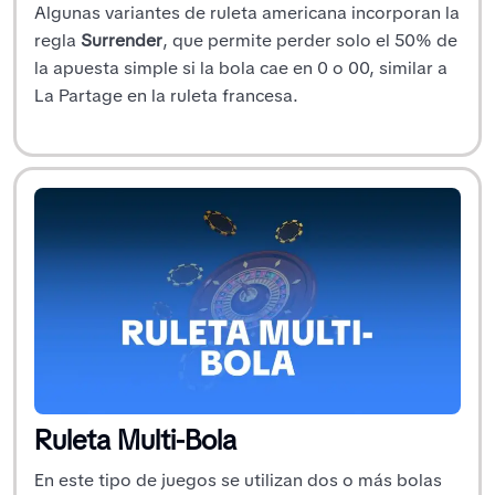
Algunas variantes de ruleta americana incorporan la
regla
Surrender
, que permite perder solo el 50% de
la apuesta simple si la bola cae en 0 o 00, similar a
La Partage en la ruleta francesa.
Ruleta Multi-Bola
En este tipo de juegos se utilizan dos o más bolas