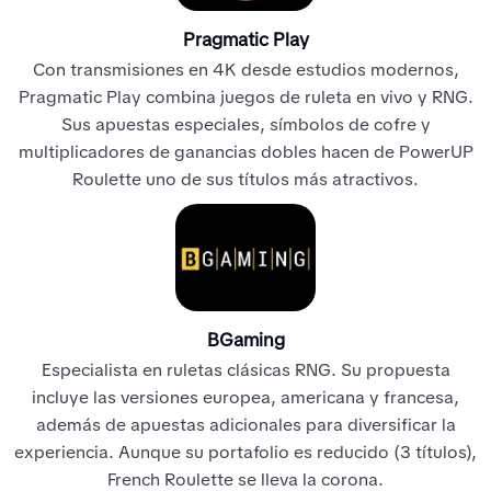
Pragmatic Play
Con transmisiones en 4K desde estudios modernos,
Pragmatic Play combina juegos de ruleta en vivo y RNG.
Sus apuestas especiales, símbolos de cofre y
multiplicadores de ganancias dobles hacen de PowerUP
Roulette uno de sus títulos más atractivos.
BGaming
Especialista en ruletas clásicas RNG. Su propuesta
incluye las versiones europea, americana y francesa,
además de apuestas adicionales para diversificar la
experiencia. Aunque su portafolio es reducido (3 títulos),
French Roulette se lleva la corona.