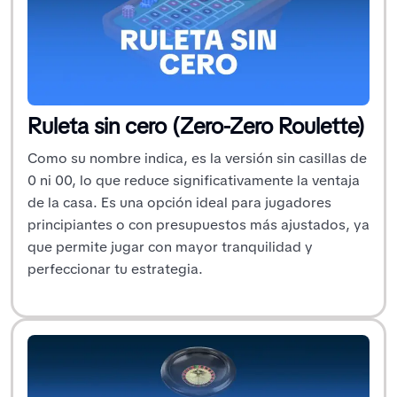
Ruleta sin cero (Zero-Zero Roulette)
Como su nombre indica, es la versión sin casillas de
0 ni 00, lo que reduce significativamente la ventaja
de la casa. Es una opción ideal para jugadores
principiantes o con presupuestos más ajustados, ya
que permite jugar con mayor tranquilidad y
perfeccionar tu estrategia.