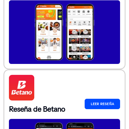
LEER RESEÑA
Reseña de Betano