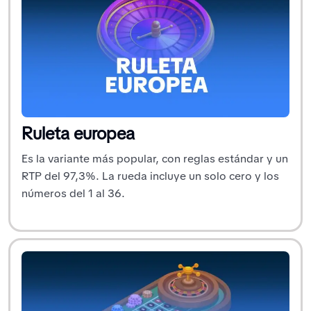
Ruleta europea
Es la variante más popular, con reglas estándar y un
RTP del 97,3%. La rueda incluye un solo cero y los
números del 1 al 36.