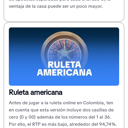
ventaja de la casa puede ser un poco mayor.
Ruleta americana
Antes de jugar a la ruleta online en Colombia, ten
en cuenta que esta versión incluye dos casillas de
cero (0 y 00) además de los números del 1 al 36.
Por ello, el RTP es más bajo, alrededor del 94,74%.