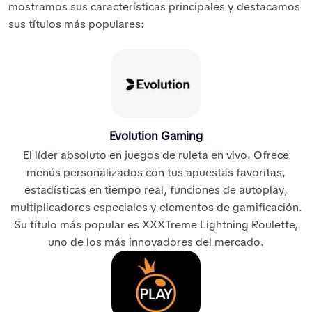
mostramos sus características principales y destacamos
sus títulos más populares:
Evolution Gaming
El líder absoluto en juegos de ruleta en vivo. Ofrece
menús personalizados con tus apuestas favoritas,
estadísticas en tiempo real, funciones de autoplay,
multiplicadores especiales y elementos de gamificación.
Su título más popular es XXXTreme Lightning Roulette,
uno de los más innovadores del mercado.