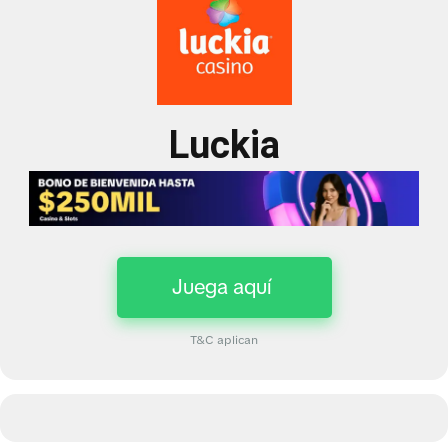
Luckia
Juega aquí
T&C aplican