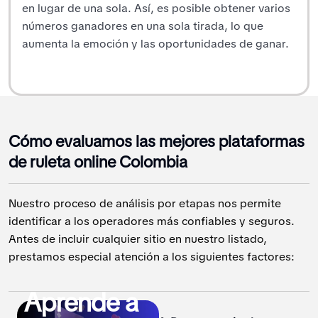
en lugar de una sola. Así, es posible obtener varios
números ganadores en una sola tirada, lo que
aumenta la emoción y las oportunidades de ganar.
Cómo evaluamos las mejores plataformas
de ruleta online Colombia
Nuestro proceso de análisis por etapas nos permite
identificar a los operadores más confiables y seguros.
Antes de incluir cualquier sitio en nuestro listado,
prestamos especial atención a los siguientes factores:
Aprende a