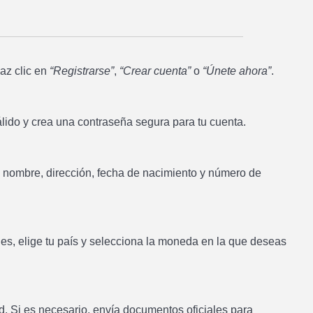
haz clic en
“Registrarse”
,
“Crear cuenta”
o
“Únete ahora”
.
álido y crea una contraseña segura para tu cuenta.
 nombre, dirección, fecha de nacimiento y número de
es, elige tu país y selecciona la moneda en la que deseas
ad. Si es necesario, envía documentos oficiales para