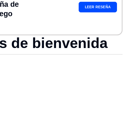
ña de
LEER RESEÑA
ego
os de bienvenida