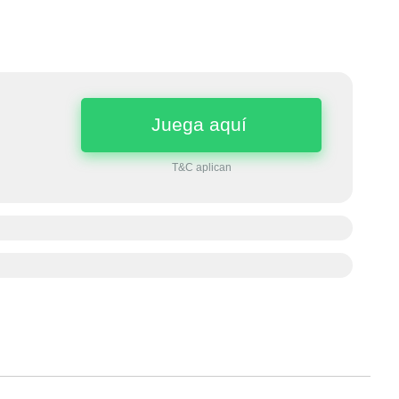
Juega aquí
T&C aplican