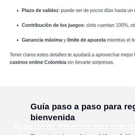
Plazo de validez
: puede ser de pocos días hasta un
Contribución de los juegos
: slots cuentan 100%, 
Ganancia máxima
y
límite de apuesta
mientras el b
Tener claros estos detalles te ayudará a aprovechar mejor
casinos online Colombia
sin llevarte sorpresas.
Guía paso a paso para reg
bienvenida
Tu punto de referencia para noticia