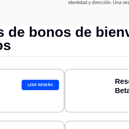
identidad y dirección. Una ve
s de bonos de bien
os
Res
LEER RESEÑA
Bet