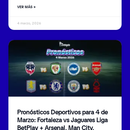
VER MÁS »
4 marzo, 2026
Pronósticos Deportivos para 4 de
Marzo: Fortaleza vs Jaguares Liga
BetPlay + Arsenal, Man City,