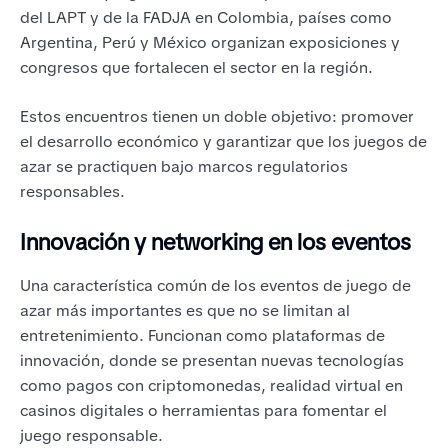
del LAPT y de la FADJA en Colombia, países como
Argentina, Perú y México organizan exposiciones y
congresos que fortalecen el sector en la región.
Estos encuentros tienen un doble objetivo: promover
el desarrollo económico y garantizar que los juegos de
azar se practiquen bajo marcos regulatorios
responsables.
Innovación y networking en los eventos
Una característica común de los eventos de juego de
azar más importantes es que no se limitan al
entretenimiento. Funcionan como plataformas de
innovación, donde se presentan nuevas tecnologías
como pagos con criptomonedas, realidad virtual en
casinos digitales o herramientas para fomentar el
juego responsable.