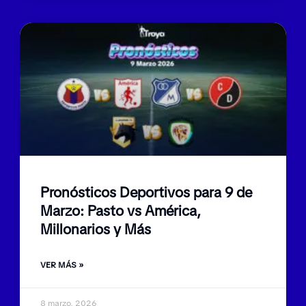
Pronósticos Deportivos para 9 de
Marzo: Pasto vs América,
Millonarios y Más
VER MÁS »
8 marzo, 2026