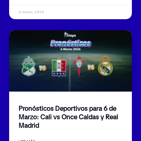
6 marzo, 2026
Pronósticos Deportivos para 6 de
Marzo: Cali vs Once Caldas y Real
Madrid