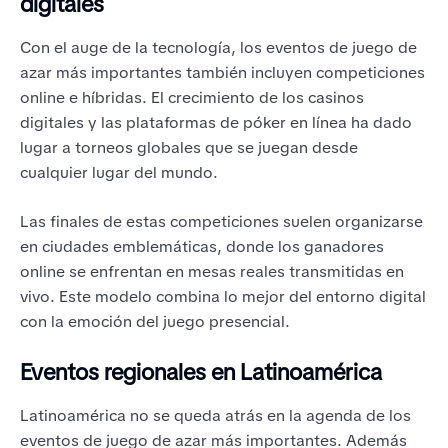
digitales
Con el auge de la tecnología, los eventos de juego de
azar más importantes también incluyen competiciones
online e híbridas. El crecimiento de los casinos
digitales y las plataformas de póker en línea ha dado
lugar a torneos globales que se juegan desde
cualquier lugar del mundo.
Las finales de estas competiciones suelen organizarse
en ciudades emblemáticas, donde los ganadores
online se enfrentan en mesas reales transmitidas en
vivo. Este modelo combina lo mejor del entorno digital
con la emoción del juego presencial.
Eventos regionales en Latinoamérica
Latinoamérica no se queda atrás en la agenda de los
eventos de juego de azar más importantes. Además