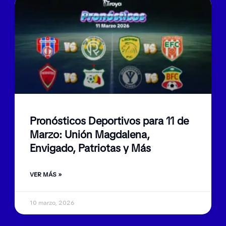
Pronósticos Deportivos para 11 de
Marzo: Unión Magdalena,
Envigado, Patriotas y Más
VER MÁS »
10 marzo, 2026