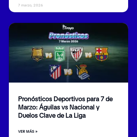
7 marzo, 2026
Pronósticos Deportivos para 7 de
Marzo: Águilas vs Nacional y
Duelos Clave de La Liga
VER MÁS »