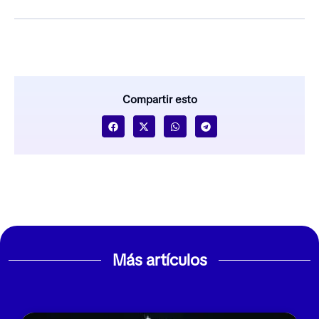
Compartir esto
Más artículos