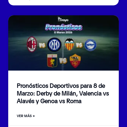
Pronósticos Deportivos para 8 de
Marzo: Derby de Milán, Valencia vs
Alavés y Genoa vs Roma
VER MÁS »