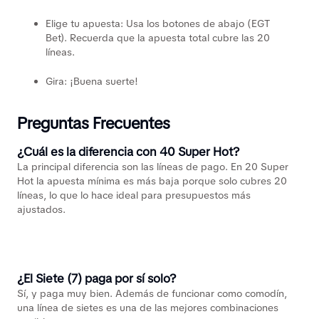
Elige tu apuesta:
Usa los botones de abajo (EGT
Bet). Recuerda que la apuesta total cubre las 20
líneas.
Gira:
¡Buena suerte!
Preguntas Frecuentes
¿Cuál es la diferencia con 40 Super Hot?
La principal diferencia son las líneas de pago. En
20 Super
Hot
la apuesta mínima es más baja porque solo cubres 20
líneas, lo que lo hace ideal para presupuestos más
ajustados.
¿El Siete (7) paga por sí solo?
Sí, y paga muy bien. Además de funcionar como comodín,
una línea de sietes es una de las mejores combinaciones