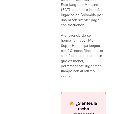
Este juego de
Amusnet
(EGT)
es uno de los más
jugados en Colombia por
una razón simple: paga
con frecuencia.
A diferencia de su
hermano mayor (40
Super Hot), aquí juegas
con
20 líneas fijas
, lo que
significa que el costo por
giro es menor,
permitiéndote jugar más
tiempo con el mismo
saldo.
¿Sientes la
racha