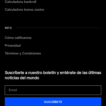
Calculadora bankroll
Calculadora bonos casino
INFO
Cómo calificamos
Privacidad
Términos y Condiciones
Suscríbete a nuestro boletín y entérate de las últimas
noticias del mundo
Email
SUSCRÍBETE