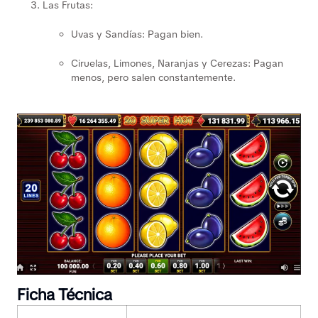
Las Frutas:
Uvas y Sandías:
Pagan bien.
Ciruelas, Limones, Naranjas y Cerezas:
Pagan
menos, pero salen constantemente.
Ficha Técnica