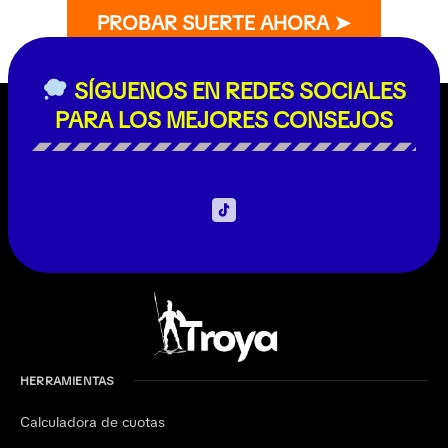
PROBAR SUERTE AHORA ➤
SÍGUENOS EN REDES SOCIALES
PARA LOS MEJORES CONSEJOS
HERRAMIENTAS
Calculadora de cuotas