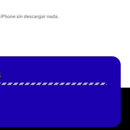
o iPhone sin descargar nada.
S