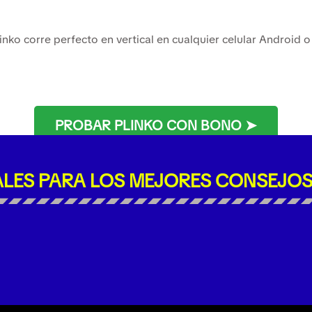
nko corre perfecto en vertical en cualquier celular Android 
PROBAR PLINKO CON BONO ➤
IALES PARA LOS MEJORES CONSEJO