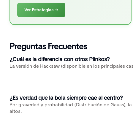
Ver Estrategias →
Preguntas Frecuentes
¿Cuál es la diferencia con otros Plinkos?
La versión de Hacksaw (disponible en los principales c
¿Es verdad que la bola siempre cae al centro?
Por gravedad y probabilidad (Distribución de Gauss), la
altos.