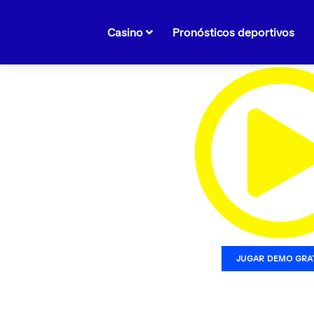
Casino
Pronósticos deportivos
JUGAR DEMO GRA