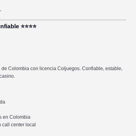
→
onfiable ⭐⭐⭐⭐
 de Colombia con licencia Coljuegos. Confiable, estable,
casino.
da
P
s en Colombia
call center local