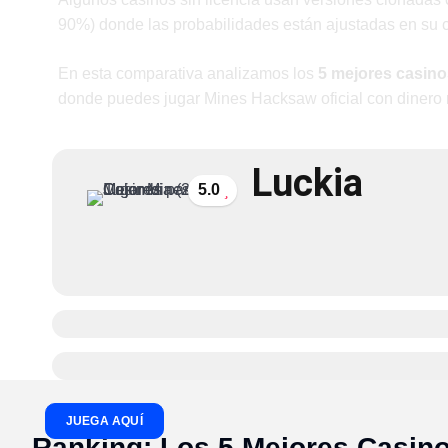
90%) donde las probabilidades están ajustadas en su c
En esta comparativa analizamos los
5 mejores casino
donde puedes jugar Mines Hacksaw oficial con dinero r
Luckia
5.0
JUEGA AQUÍ
Ranking: Los 5 Mejores Casin