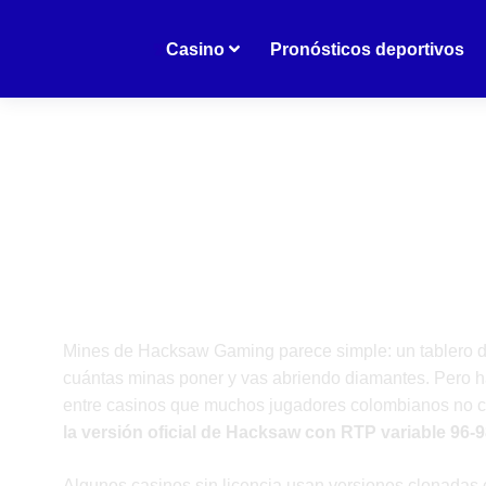
Casino
Pronósticos deportivos
Mejores Casinos
Mines en Colomb
Mines de Hacksaw Gaming parece simple: un tablero de 
cuántas minas poner y vas abriendo diamantes. Pero ha
entre casinos que muchos jugadores colombianos no 
la versión oficial de Hacksaw con RTP variable 96-
Algunos casinos sin licencia usan versiones clonadas