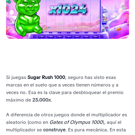
Si juegas
Sugar Rush 1000
, seguro has visto esas
marcas en el suelo que a veces tienen números y a
veces no. Esa es la clave para desbloquear el premio
máximo de
25.000x
.
A diferencia de otros juegos donde el multiplicador es
aleatorio (como en
Gates of Olympus 1000
), aquí el
multiplicador se
construye
. Es pura mecánica. En esta