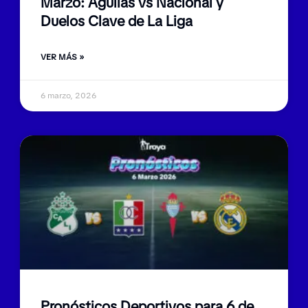
Marzo: Águilas vs Nacional y
Duelos Clave de La Liga
VER MÁS »
6 marzo, 2026
Pronósticos Deportivos para 6 de