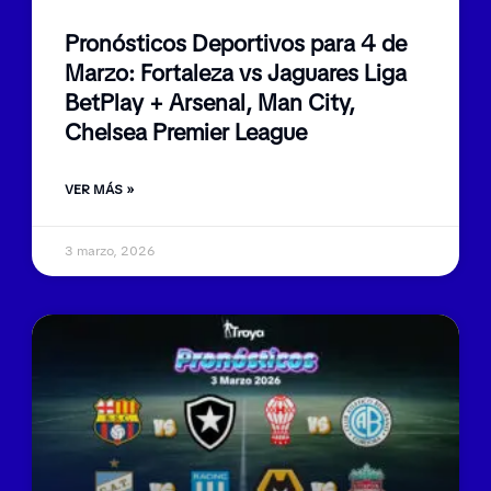
Pronósticos Deportivos para 4 de
Marzo: Fortaleza vs Jaguares Liga
BetPlay + Arsenal, Man City,
Chelsea Premier League
VER MÁS »
3 marzo, 2026