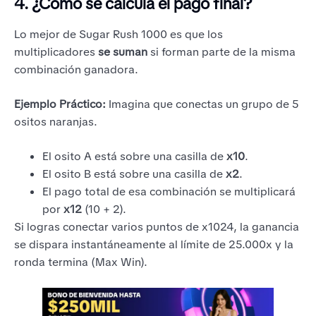
4. ¿Cómo se calcula el pago final?
Lo mejor de Sugar Rush 1000 es que los
multiplicadores
se suman
si forman parte de la misma
combinación ganadora.
Ejemplo Práctico:
Imagina que conectas un grupo de 5
ositos naranjas.
El osito A está sobre una casilla de
x10
.
El osito B está sobre una casilla de
x2
.
El pago total de esa combinación se multiplicará
por
x12
(10 + 2).
Si logras conectar varios puntos de x1024, la ganancia
se dispara instantáneamente al límite de 25.000x y la
ronda termina (Max Win).