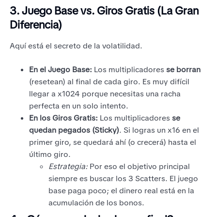
3. Juego Base vs. Giros Gratis (La Gran
Diferencia)
Aquí está el secreto de la volatilidad.
En el Juego Base:
Los multiplicadores
se borran
(resetean) al final de cada giro. Es muy difícil
llegar a x1024 porque necesitas una racha
perfecta en un solo intento.
En los Giros Gratis:
Los multiplicadores
se
quedan pegados (Sticky)
. Si logras un x16 en el
primer giro, se quedará ahí (o crecerá) hasta el
último giro.
Estrategia:
Por eso el objetivo principal
siempre es buscar los 3 Scatters. El juego
base paga poco; el dinero real está en la
acumulación de los bonos.