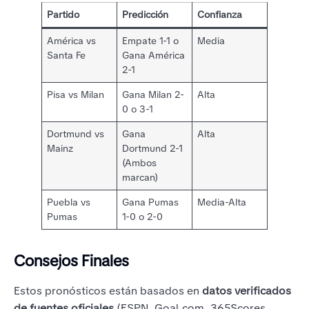
Partido
Predicción
Confianza
América vs
Empate 1-1 o
Media
Santa Fe
Gana América
2-1
Pisa vs Milan
Gana Milan 2-
Alta
0 o 3-1
Dortmund vs
Gana
Alta
Mainz
Dortmund 2-1
(Ambos
marcan)
Puebla vs
Gana Pumas
Media-Alta
Pumas
1-0 o 2-0
Consejos Finales
Estos pronósticos están basados en
datos verificados
de fuentes oficiales
(ESPN, Goal.com, 365Scores,