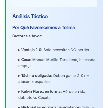
Análisis Táctico
Por Qué Favorecemos a Tolima
Factores a favor:
▸
Ventaja 1-0:
Solo necesitan NO perder
▸
Casa:
Manuel Murillo Toro lleno, hinchada
empuja
▸
Táchira obligado:
Deben ganar 2-0+ =
atacan = espacios
▸
Kelvin Flórez en forma:
Héroe en ida,
doblete vs Cúcuta
▸
Historial vs equipos venezolanos:
Tolima