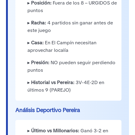
▸
Posición:
Fuera de los 8 – URGIDOS de
puntos
▸
Racha:
4 partidos sin ganar antes de
este juego
▸
Casa:
En El Campín necesitan
aprovechar localía
▸
Presión:
NO pueden seguir perdiendo
puntos
▸
Historial vs Pereira:
3V-4E-2D en
últimos 9 (PAREJO)
Análisis Deportivo Pereira
▸
Último vs Millonarios:
Ganó 3-2 en