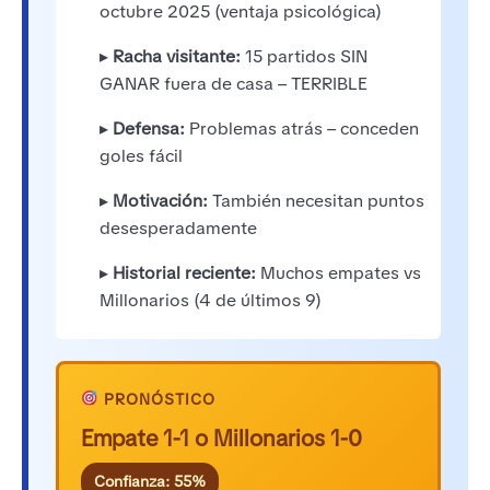
octubre 2025 (ventaja psicológica)
▸
Racha visitante:
15 partidos SIN
GANAR fuera de casa – TERRIBLE
▸
Defensa:
Problemas atrás – conceden
goles fácil
▸
Motivación:
También necesitan puntos
desesperadamente
▸
Historial reciente:
Muchos empates vs
Millonarios (4 de últimos 9)
PRONÓSTICO
Empate 1-1 o Millonarios 1-0
Confianza: 55%