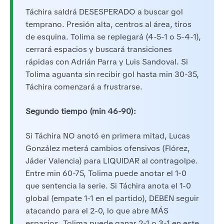
Táchira saldrá DESESPERADO a buscar gol
temprano. Presión alta, centros al área, tiros
de esquina. Tolima se replegará (4-5-1 o 5-4-1),
cerrará espacios y buscará transiciones
rápidas con Adrián Parra y Luis Sandoval. Si
Tolima aguanta sin recibir gol hasta min 30-35,
Táchira comenzará a frustrarse.
Segundo tiempo (min 46-90):
Si Táchira NO anotó en primera mitad, Lucas
González meterá cambios ofensivos (Flórez,
Jáder Valencia) para LIQUIDAR al contragolpe.
Entre min 60-75, Tolima puede anotar el 1-0
que sentencia la serie. Si Táchira anota el 1-0
global (empate 1-1 en el partido), DEBEN seguir
atacando para el 2-0, lo que abre MÁS
espacios. Tolima puede ganar 2-1 o 3-1 en este