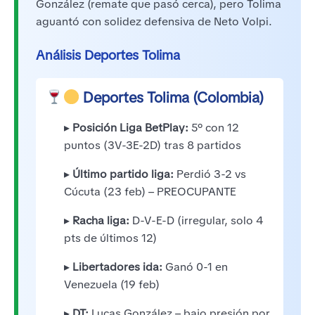
González (remate que pasó cerca), pero Tolima
aguantó con solidez defensiva de Neto Volpi.
Análisis Deportes Tolima
Deportes Tolima (Colombia)
▸
Posición Liga BetPlay:
5° con 12
puntos (3V-3E-2D) tras 8 partidos
▸
Último partido liga:
Perdió 3-2 vs
Cúcuta (23 feb) – PREOCUPANTE
▸
Racha liga:
D-V-E-D (irregular, solo 4
pts de últimos 12)
▸
Libertadores ida:
Ganó 0-1 en
Venezuela (19 feb)
▸
DT:
Lucas González – bajo presión por