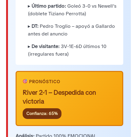
▸
Último partido:
Goleó 3-0 vs Newell’s
(doblete Tiziano Perrotta)
▸
DT:
Pedro Troglio – apoyó a Gallardo
antes del anuncio
▸
De visitante:
3V-1E-6D últimos 10
(irregulares fuera)
PRONÓSTICO
River 2-1 – Despedida con
victoria
Confianza: 65%
Análisis:
Partido 100% EMOCIONAL.