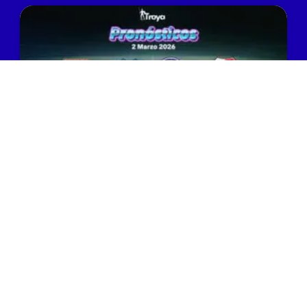
Pronósticos Deportivos para 2 de
Marzo: Estudiantes-Vélez 1° vs 2° +
Real Madrid
VER MÁS »
1 marzo, 2026