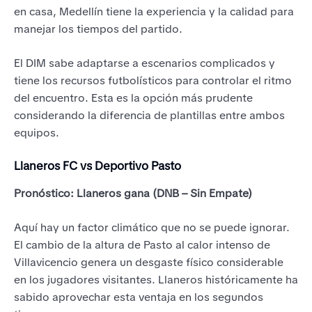
en casa, Medellín tiene la experiencia y la calidad para
manejar los tiempos del partido.
El DIM sabe adaptarse a escenarios complicados y
tiene los recursos futbolísticos para controlar el ritmo
del encuentro. Esta es la opción más prudente
considerando la diferencia de plantillas entre ambos
equipos.
Llaneros FC vs Deportivo Pasto
Pronóstico: Llaneros gana (DNB – Sin Empate)
Aquí hay un factor climático que no se puede ignorar.
El cambio de la altura de Pasto al calor intenso de
Villavicencio genera un desgaste físico considerable
en los jugadores visitantes. Llaneros históricamente ha
sabido aprovechar esta ventaja en los segundos