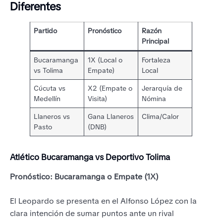
Diferentes
Partido
Pronóstico
Razón
Principal
Bucaramanga
1X (Local o
Fortaleza
vs Tolima
Empate)
Local
Cúcuta vs
X2 (Empate o
Jerarquía de
Medellín
Visita)
Nómina
Llaneros vs
Gana Llaneros
Clima/Calor
Pasto
(DNB)
Atlético Bucaramanga vs Deportivo Tolima
Pronóstico: Bucaramanga o Empate (1X)
El Leopardo se presenta en el Alfonso López con la
clara intención de sumar puntos ante un rival