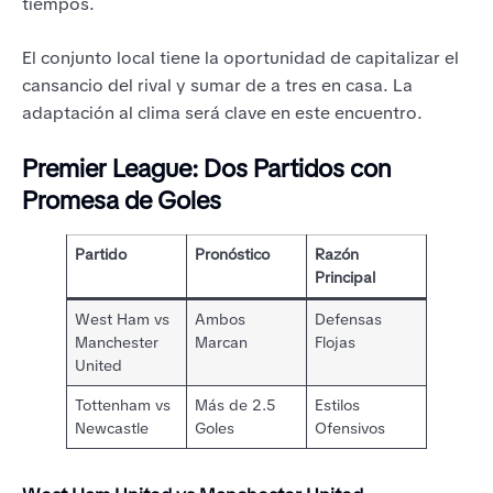
tiempos.
El conjunto local tiene la oportunidad de capitalizar el
cansancio del rival y sumar de a tres en casa. La
adaptación al clima será clave en este encuentro.
Premier League: Dos Partidos con
Promesa de Goles
Partido
Pronóstico
Razón
Principal
West Ham vs
Ambos
Defensas
Manchester
Marcan
Flojas
United
Tottenham vs
Más de 2.5
Estilos
Newcastle
Goles
Ofensivos