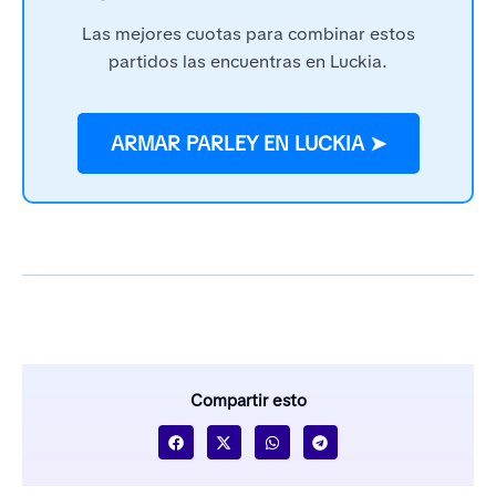
Las mejores cuotas para combinar estos
partidos las encuentras en Luckia.
ARMAR PARLEY EN LUCKIA ➤
Compartir esto