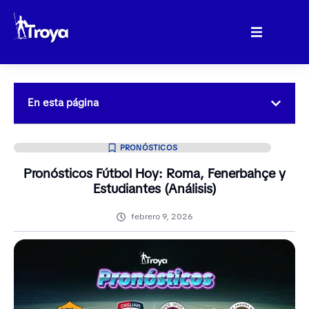
En esta página
PRONÓSTICOS
Pronósticos Fútbol Hoy: Roma, Fenerbahçe y
Estudiantes (Análisis)
febrero 9, 2026