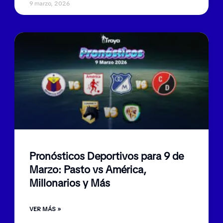
9 marzo, 2026
Pronósticos Deportivos para 9 de
Marzo: Pasto vs América,
Millonarios y Más
VER MÁS »