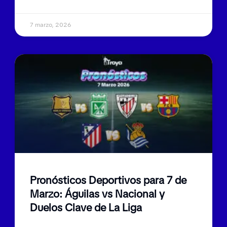
7 marzo, 2026
Pronósticos Deportivos para 7 de
Marzo: Águilas vs Nacional y
Duelos Clave de La Liga