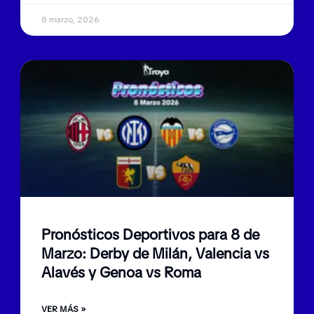
8 marzo, 2026
Pronósticos Deportivos para 8 de
Marzo: Derby de Milán, Valencia vs
Alavés y Genoa vs Roma
VER MÁS »