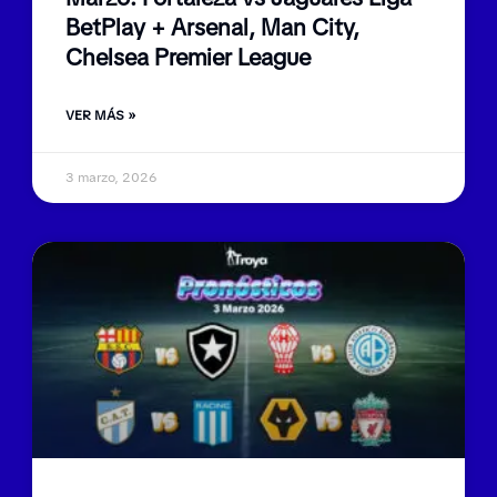
BetPlay + Arsenal, Man City,
Chelsea Premier League
VER MÁS »
3 marzo, 2026